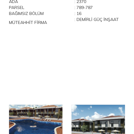
ADA
: 2370
PARSEL
: 789-787
BAĞIMSIZ BÖLÜM
: 16
: DEMİRLİ GÜÇ İNŞAAT
MÜTEAHHİT FİRMA